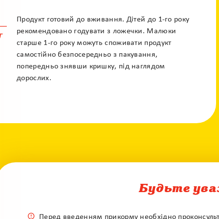
Продукт готовий до вживання. Дітей до 1-го року
рекомендовано годувати з ложечки. Малюки
старше 1-го року можуть споживати продукт
самостійно безпосередньо з пакування,
попередньо знявши кришку, під наглядом
Гаряча лінія
дорослих.
0 800 50 17 85
Безкоштовна консультація педіатра
Будьте ува
Перед введенням прикорму необхідно проконсульту