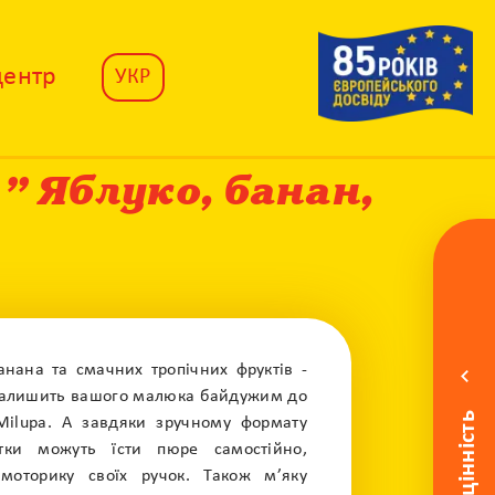
центр
УКР
” Яблуко, банан,
нана та смачних тропічних фруктів -
 залишить вашого малюка байдужим до
Milupa. А завдяки зручному формату
ітки можуть їсти пюре самостійно,
моторику своїх ручок. Також м’яку