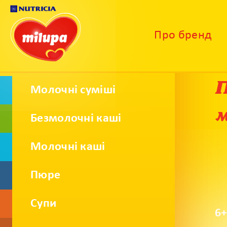
Про бренд
П
Молочні суміші
м
Безмолочнi кашi
Молочні каші
Пюре
Супи
6