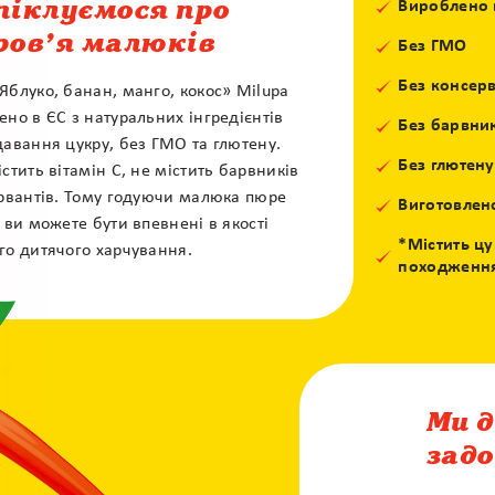
Вироблено 
піклуємося про
ров’я малюків
Без ГМО
Без консерв
Яблуко, банан, манго, кокос» Milupa
ено в ЄС з натуральних інгредієнтів
Без барвни
давання цукру, без ГМО та глютену.
Без глютену
стить вітамін С, не містить барвників
ервантів. Тому годуючи малюка пюре
Виготовлен
 ви можете бути впевнені в якості
*Містить ц
го дитячого харчування.
походження
Ми д
зад