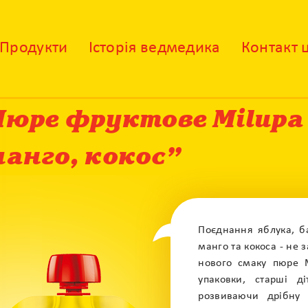
Продукти
Історія ведмедика
Контакт 
юре фруктове Milupa 
анго, кокос”
Поєднання яблука, ба
манго та кокоса - не
нового смаку пюре 
упаковки, старші д
+
розвиваючи дрібну 