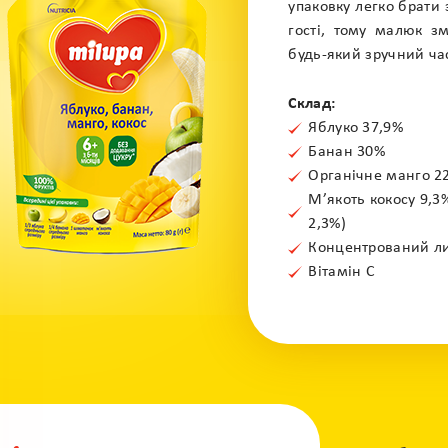
упаковку легко брати 
гості, тому малюк з
будь-який зручний ча
Склад:
Яблуко 37,9%
Банан 30%
Органічне манго 2
М’якоть кокосу 9,3
2,3%)
Концентрований л
Вітамін С