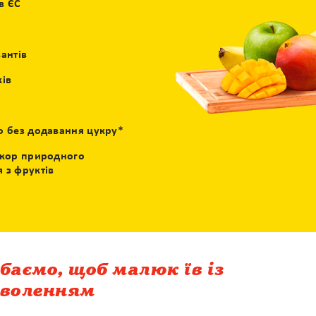
в ЄС
антів
ків
о без додавання цукру*
укор природного
 з фруктів
баємо, щоб малюк їв із
оволенням