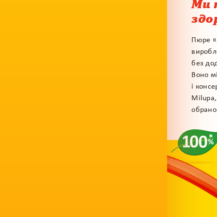
Ми 
здо
Пюре «
виробл
без до
Воно мі
і конс
Milupa,
обрано