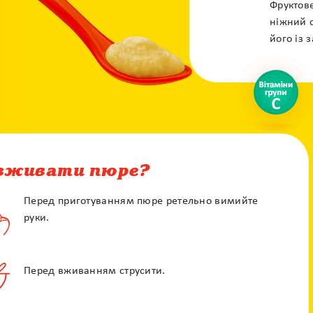
Фруктове
ніжний с
його із 
X
Контакт центр
Залиште своє питання і наші фахівці
зконтактують з вами
вживати пюре?
Перед приготуванням пюре ретельно вимийте
руки.
Перед вживанням струсити.
По e-mail
По телефону