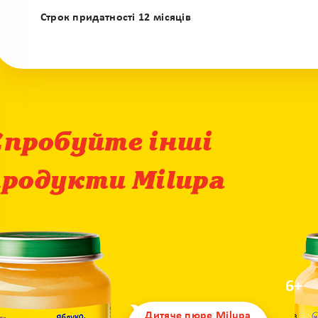
Строк придатності 12 місяців
Спробуйте інші
продукти Milupa
6+
Дитяче пюре Milupa