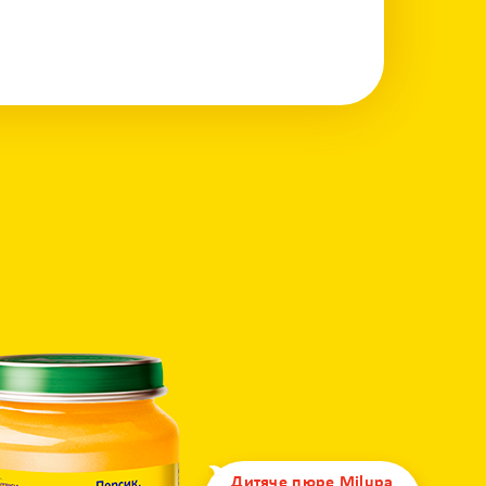
Дитяче пюре Milupa