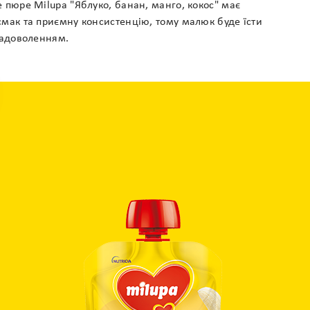
 пюре Milupa "Яблуко, банан, манго, кокос" має
мак та приємну консистенцію, тому малюк буде їсти
задоволенням.