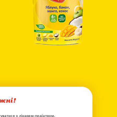
жні!
ватися з лікарем-педіатром.