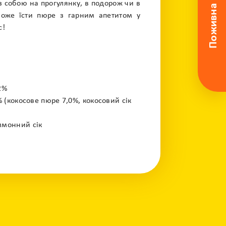
Поживна цінність
з собою на прогулянку, в подорож чи в
може їсти пюре з гарним апетитом у
с!
2%
% (кокосове пюре 7,0%, кокосовий сік
имонний сік