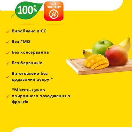
Вироблено в ЄС
Без ГМО
Без консервантів
Без барвників
Виготовлено без
додавання цукру *
*Містить цукор
природного походження з
фруктів