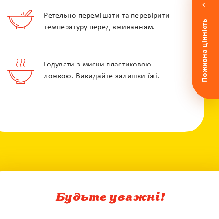
Ретельно перемішати та перевірити
Поживна цінність
температуру перед вживанням.
По e-mail
По телефону
Годувати з миски пластиковою
ложкою. Викидайте залишки їжі.
Гаряча лінія
0 800 50 17 85
Безкоштовна консультація педіатра
Будьте уважні!