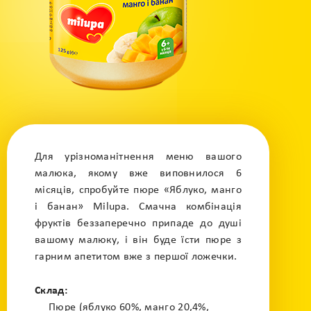
Для урізноманітнення меню вашого
малюка, якому вже виповнилося 6
місяців, спробуйте пюре «Яблуко, манго
і банан» Milupa. Смачна комбінація
фруктів беззаперечно припаде до душі
вашому малюку, і він буде їсти пюре з
гарним апетитом вже з першої ложечки.
Склад:
Пюре (яблуко 60%, манго 20,4%,