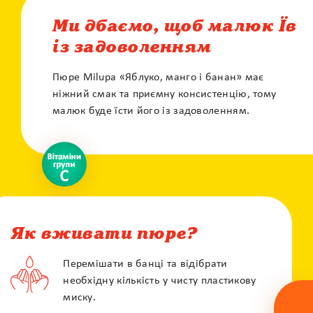
Ми дбаємо, щоб малюк Їв
із задоволенням
Пюре Milupa «Яблуко, манго і банан» має
ніжний смак та приємну консистенцію, тому
малюк буде їсти його із задоволенням.
X
Контакт центр
Залиште своє питання і наші фахівці
зконтактують з вами
Як вживати пюре?
Перемішати в банці та відібрати
необхідну кількість у чисту пластикову
миску.