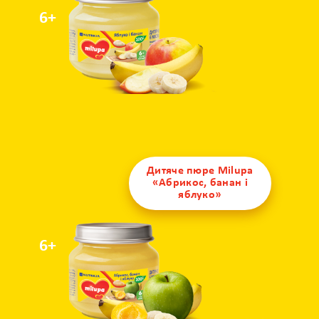
6+
Дитяче пюре Milupa
«Абрикос, банан і
яблуко»
6+