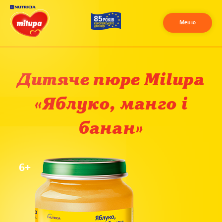
Меню
Дитяче пюре Milupa
«Яблуко, манго і
банан»
6+