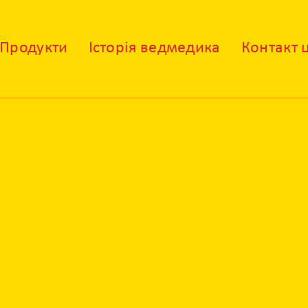
Продукти
Історія ведмедика
Контакт 
X
Контакт центр
Залиште своє питання і наші фахівці
зконтактують з вами