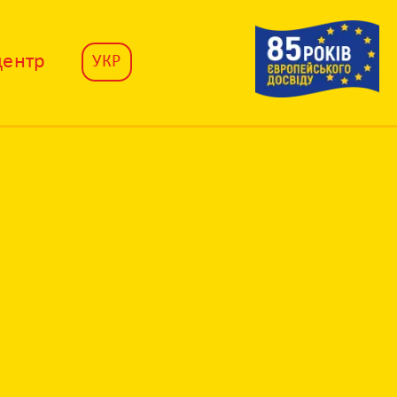
центр
УКР