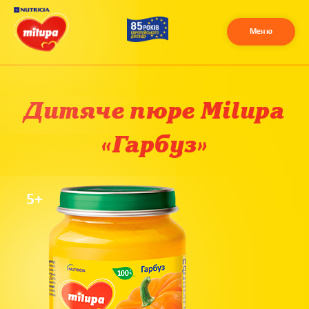
Меню
Дитяче пюре Milupa
«Гарбуз»
5+