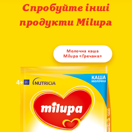
Спробуйте інші
продукти Milupa
Молочна каша
Milupa «Гречана»
4+