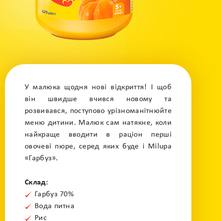
У малюка щодня нові відкриття! І щоб
він швидше вчився новому та
розвивався, поступово урізноманітнюйте
меню дитини. Малюк сам натякне, коли
найкраще вводити в раціон перші
овочеві пюре, серед яких буде і Milupa
«Гарбуз».
Склад:
Гарбуз 70%
Вода питна
Рис