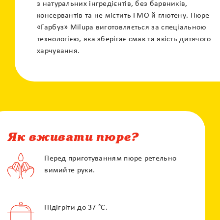
з натуральних інгредієнтів, без барвників,
консервантів та не містить ГМО й глютену. Пюре
«Гарбуз» Milupa виготовляється за спеціальною
технологією, яка зберігає смак та якість дитячого
харчування.
Як вживати пюре?
Перед приготуванням пюре ретельно
вимийте руки.
X
Контакт центр
Підігріти до 37 °С.
Залиште своє питання і наші фахівці
зконтактують з вами