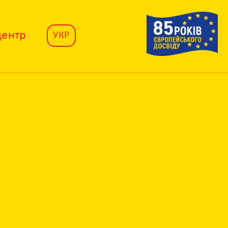
центр
УКР