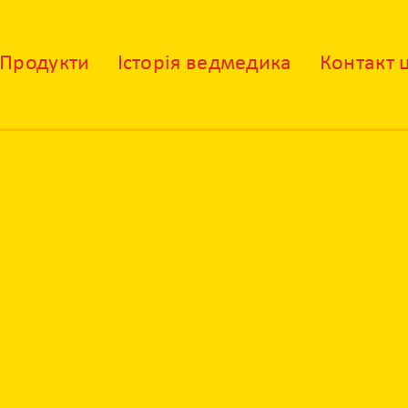
Продукти
Історія ведмедика
Контакт 
X
Контакт центр
Залиште своє питання і наші фахівці
зконтактують з вами