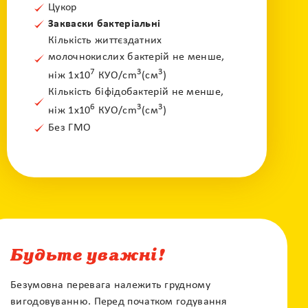
Цукор
Закваски бактеріальні
Кількість життєздатних
молочнокислих бактерій не менше,
7
3
3
ніж 1x10
КУО/сm
(см
)
Кількість біфідобактерій не менше,
6
3
3
ніж 1x10
КУО/сm
(см
)
Без ГМО
Будьте уважні!
Безумовна перевага належить грудному
вигодовуванню. Перед початком годування