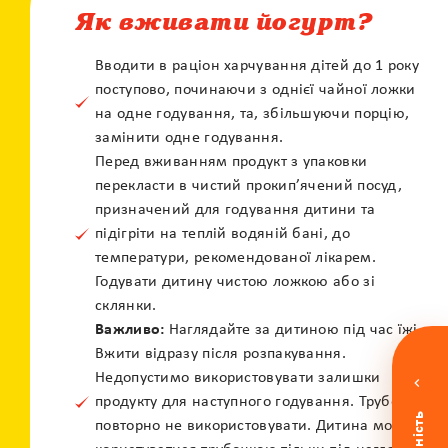
Як вживати йогурт?
Вводити в раціон харчування дітей до 1 року
поступово, починаючи з однієї чайної ложки
на одне годування, та, збільшуючи порцію,
X
замінити одне годування.
Контакт центр
Перед вживанням продукт з упаковки
Залиште своє питання і наші фахівці
перекласти в чистий прокип’ячений посуд,
зконтактують з вами
призначений для годування дитини та
підігріти на теплій водяній бані, до
температури, рекомендованої лікарем.
Годувати дитину чистою ложкою або зі
склянки.
Важливо:
Наглядайте за дитиною під час їжі.
Вжити відразу після розпакування.
Недопустимо використовувати залишки
продукту для наступного годування. Трубочку
повторно не використовувати. Дитина може
По e-mail
По телефону