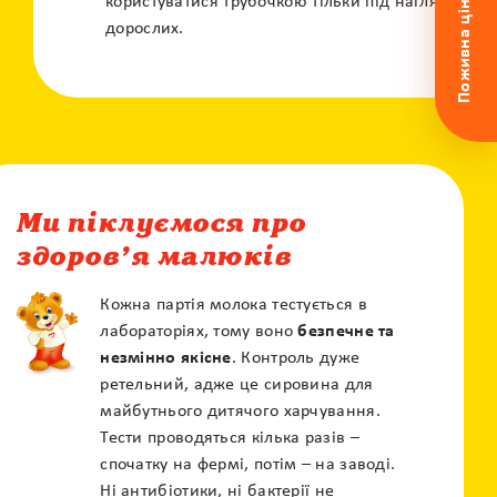
Поживна цінність
користуватися трубочкою тільки під наглядом
дорослих.
Гаряча лінія
0 800 50 17 85
Безкоштовна консультація педіатра
Ми піклуємося про
здоров’я малюків
Кожна партія молока тестується в
лабораторіях, тому воно
безпечне та
незмінно якісне
. Контроль дуже
ретельний, адже це сировина для
майбутнього дитячого харчування.
Тести проводяться кілька разів –
спочатку на фермі, потім – на заводі.
Ні антибіотики, ні бактерії не