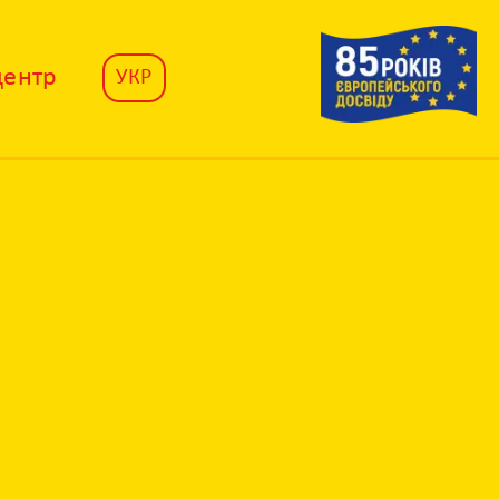
центр
УКР