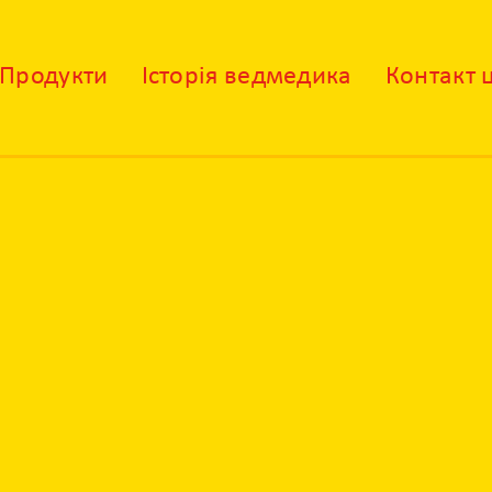
Продукти
Історія ведмедика
Контакт 
X
Контакт центр
Залиште своє питання і наші фахівці
зконтактують з вами