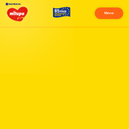
Меню
X
Контакт центр
Залиште своє питання і наші фахівці
зконтактують з вами