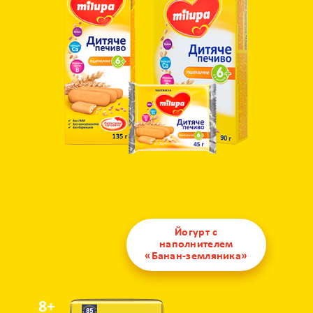
Йогурт с
наполнителем
«Банан-земляника»
8+