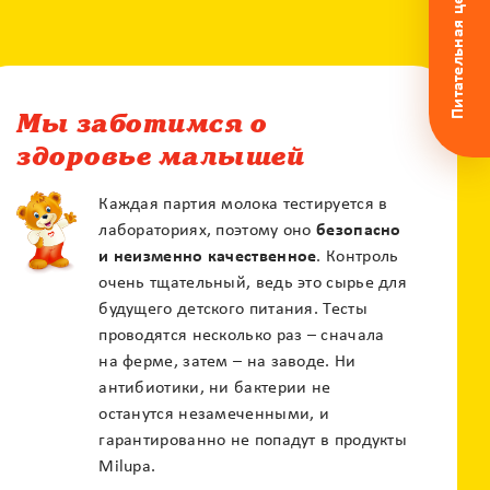
Питательная ценность
По e-mail
По телефону
Мы заботимся о
здоровье малышей
Горячая линия
Каждая партия молока тестируется в
0 800 50 17 85
лабораториях, поэтому оно
безопасно
Бесплатная консультация педиатра
и неизменно качественное
. Контроль
очень тщательный, ведь это сырье для
будущего детского питания. Тесты
проводятся несколько раз – сначала
на ферме, затем – на заводе. Ни
антибиотики, ни бактерии не
останутся незамеченными, и
гарантированно не попадут в продукты
Milupa.