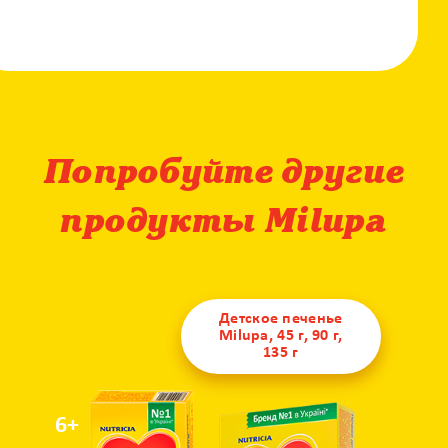
Попробуйте другие
продукты Milupa
Детское печенье
Milupa, 45 г, 90 г,
135 г
6+