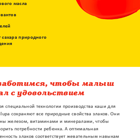
ового масла
рвантов
телей
 сахара природного
дения
заботимся, чтобы малыш
ал с удовольствием
ря специальной технологии производства каши для
ilupa сохраняют все природные свойства злаков. Они
ны железом, витаминами и минералами, чтобы
ворить потребности ребенка. А оптимальная
енность злаков соответствует жевательным навыкам