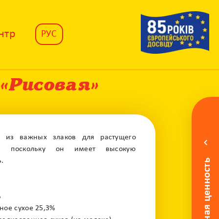
нтр
РУС
 «Рисовая»
м из важных злаков для растущего
, поскольку он имеет высокую
Питательная ценность
.
%
ое сухое 25,3%