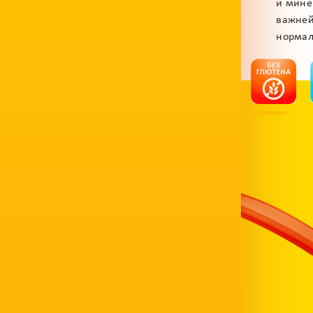
и мине
важней
нормал