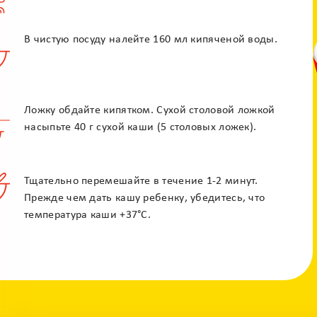
Залиште своє питання і наші фахівці
зконтактують з вами
В чистую посуду налейте 160 мл кипяченой воды.
Ложку обдайте кипятком. Сухой столовой ложкой
насыпьте 40 г сухой каши (5 столовых ложек).
Тщательно перемешайте в течение 1-2 минут.
Прежде чем дать кашу ребенку, убедитесь, что
По e-mail
По телефону
температура каши +37°С.