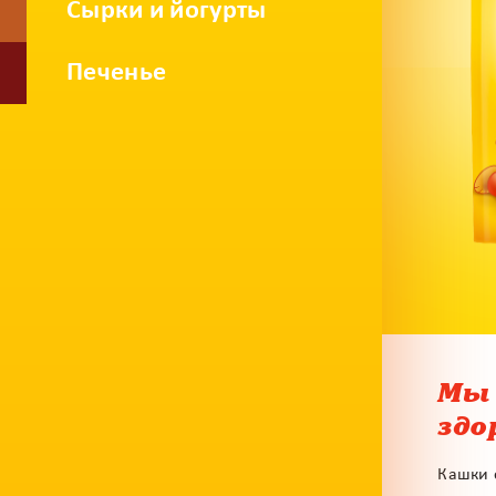
Сырки и йогурты
Печенье
Мы 
здо
Кашки 