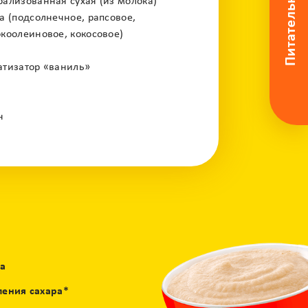
ализованная сухая (из молока)
а (подсолнечное, рапсовое,
коолеиновое, кокосовое)
тизатор «ваниль»
н
на
ления сахара*