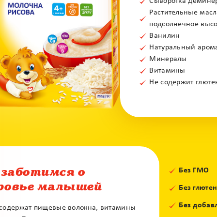
Сыворотка деминер
Растительные масл
подсолнечное высо
Ванилин
Натуральный арома
Минералы
Витамины
Не содержит глюте
Без ГМО
заботимся о
ровье малышей
Без глюте
Без добав
содержат пищевые волокна, витамины