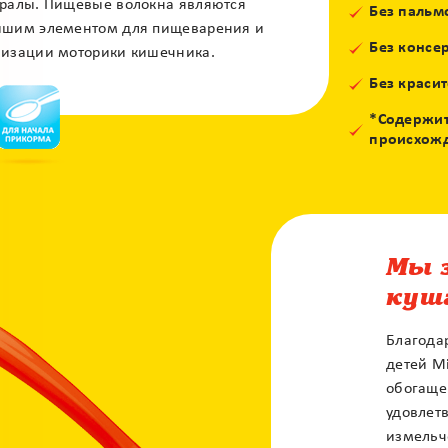
ралы. Пищевые волокна являются
Без пальм
шим элементом для пищеварения и
Без консе
изации моторики кишечника.
Без краси
*Содержит
происхож
Мы 
куш
Благода
детей M
обогаще
удовлет
измельч