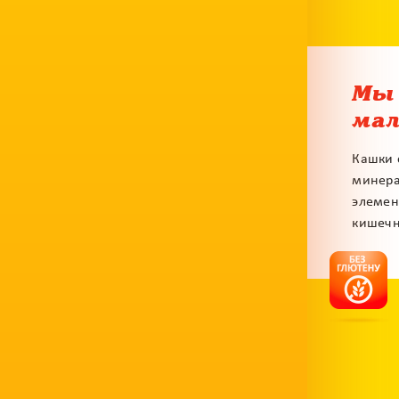
Мы 
ма
Кашки 
минера
элемен
кишечн