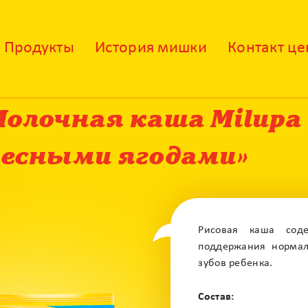
Продукты
История мишки
Контакт це
олочная каша Milupa 
лесными ягодами»
Рисовая каша сод
поддержания нормал
зубов ребенка.
Состав: