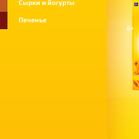
Сырки и йогурты
Печенье
6+