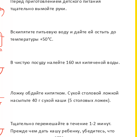
Перед приготовлением детского питания
тщательно вымойте руки.
Вскипятите питьевую воду и дайте ей остыть до
температуры +50°С.
По e-mail
По телефону
В чистую посуду налейте 160 мл кипяченой воды.
Ложку обдайте кипятком. Сухой столовой ложкой
насыпьте 40 г сухой каши (5 столовых ложек).
Горячая линия
0 800 50 17 85
Бесплатная консультация педиатра
Тщательно перемешайте в течение 1-2 минут.
Прежде чем дать кашу ребенку, убедитесь, что