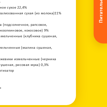
%
ое сухое 22,4%
ализованная сухая (из молока)11%
а (подсолнечное, рапсовое,
коолеиновое, кокосовое) 9%
змельченные (клубника сушеная,
мельченные (малина сушеная,
ежевики измельченные (черника
сушеная, рисовая мука) 0,3%
атизатор
н