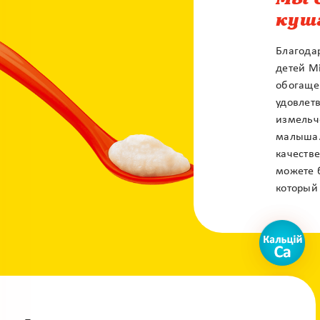
Мы 
куш
Благода
детей M
обогаще
удовлет
измельч
малыша.
качеств
можете б
который
X
Контакт центр
Залиште своє питання і наші фахівці
зконтактують з вами