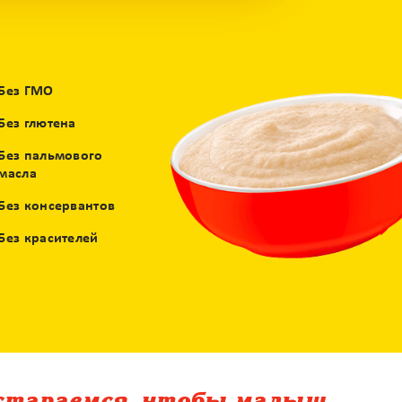
Без ГМО
Без глютена
Без пальмового
масла
Без консервантов
Без красителей